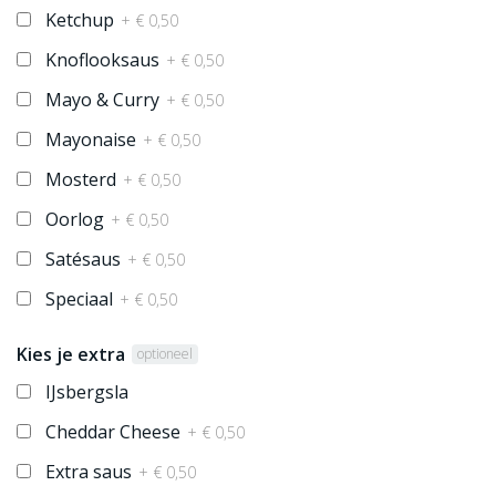
Ketchup
+ € 0,50
Knoflooksaus
+ € 0,50
Mayo & Curry
+ € 0,50
Mayonaise
+ € 0,50
Mosterd
+ € 0,50
Oorlog
+ € 0,50
Satésaus
+ € 0,50
Speciaal
+ € 0,50
Kies je extra
optioneel
IJsbergsla
Cheddar Cheese
+ € 0,50
Extra saus
+ € 0,50