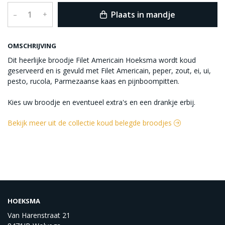
Plaats in mandje
–
+
OMSCHRIJVING
Dit heerlijke broodje Filet Americain Hoeksma wordt koud
geserveerd en is gevuld met Filet Americain, peper, zout, ei, ui,
pesto, rucola, Parmezaanse kaas en pijnboompitten.
Kies uw broodje en eventueel extra's en een drankje erbij.
Bekijk meer uit de collectie koud belegde broodjes
HOEKSMA
Van Harenstraat 21