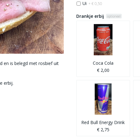
Ui
+ € 0,50
Drankje erbij
optioneel
Coca Cola
 en is belegd met rosbief uit
€ 2,00
 erbij.
Red Bull Energy Drink
€ 2,75