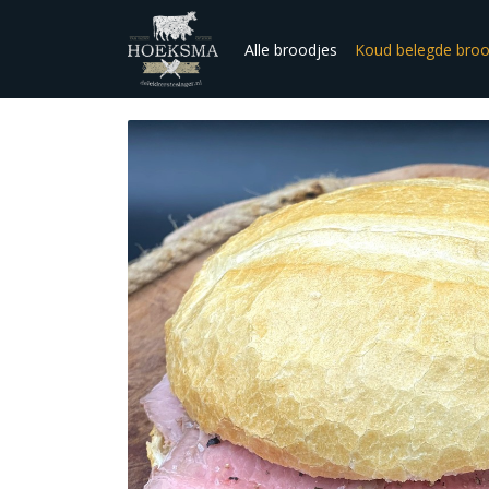
Alle broodjes
Koud belegde broo