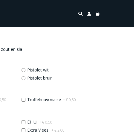
 zout en sla
Pistolet wit
Pistolet bruin
Truffelmayonaise
0,50
+ € 0,50
EI+Ui
+ € 0,50
Extra Vlees
+ € 2,00