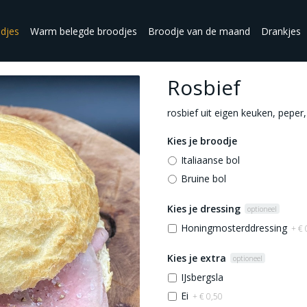
djes
Warm belegde broodjes
Broodje van de maand
Drankjes
Rosbief
rosbief uit eigen keuken, peper,
Kies je broodje
Italiaanse bol
Bruine bol
Kies je dressing
optioneel
Honingmosterddressing
+ € 
Kies je extra
optioneel
IJsbergsla
Ei
+ € 0,50