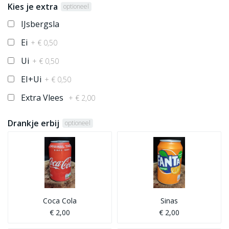
Kies je extra
optioneel
IJsbergsla
Ei
+ € 0,50
Ui
+ € 0,50
EI+Ui
+ € 0,50
Extra Vlees
+ € 2,00
Drankje erbij
optioneel
Coca Cola
Sinas
€ 2,00
€ 2,00