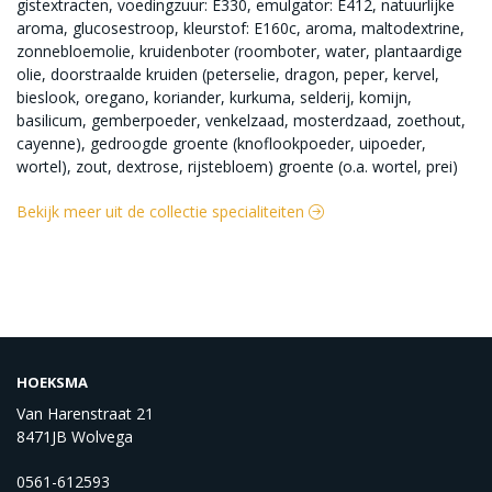
gistextracten, voedingzuur: E330, emulgator: E412, natuurlijke
aroma, glucosestroop, kleurstof: E160c, aroma, maltodextrine,
zonnebloemolie, kruidenboter (roomboter, water, plantaardige
olie, doorstraalde kruiden (peterselie, dragon, peper, kervel,
bieslook, oregano, koriander, kurkuma, selderij, komijn,
basilicum, gemberpoeder, venkelzaad, mosterdzaad, zoethout,
cayenne), gedroogde groente (knoflookpoeder, uipoeder,
wortel), zout, dextrose, rijstebloem) groente (o.a. wortel, prei)
Bekijk meer uit de collectie specialiteiten
HOEKSMA
Van Harenstraat 21
8471JB Wolvega
0561-612593