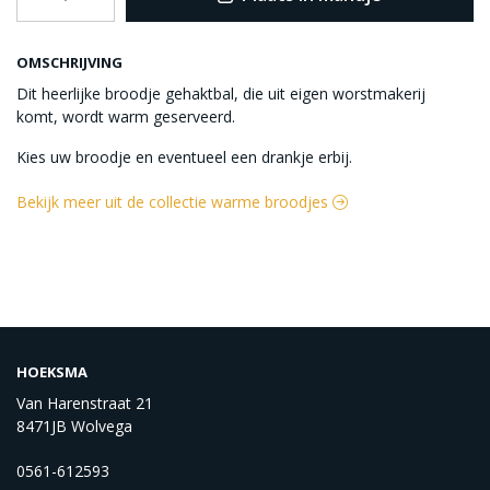
OMSCHRIJVING
Dit heerlijke broodje gehaktbal, die uit eigen worstmakerij
komt, wordt warm geserveerd.
Kies uw broodje en eventueel een drankje erbij.
Bekijk meer uit de collectie warme broodjes
HOEKSMA
Van Harenstraat 21
8471JB Wolvega
0561-612593