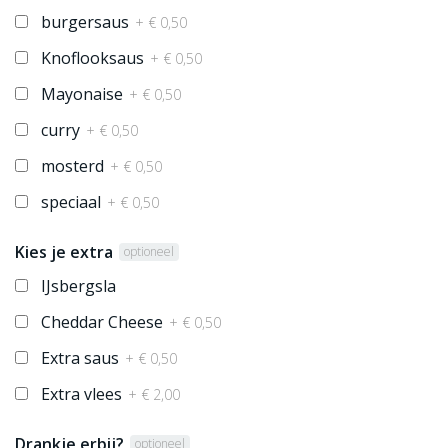
burgersaus
+ € 0,50
Knoflooksaus
+ € 0,50
Mayonaise
+ € 0,50
curry
+ € 0,50
mosterd
+ € 0,50
speciaal
+ € 0,50
Kies je extra
optioneel
IJsbergsla
Cheddar Cheese
+ € 0,50
Extra saus
+ € 0,50
Extra vlees
+ € 2,00
Drankje erbij?
optioneel