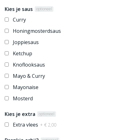
Kies je saus
optioneel
Curry
Honingmosterdsaus
Joppiesaus
Ketchup
Knoflooksaus
Mayo & Curry
Mayonaise
Mosterd
Kies je extra
optioneel
Extra vlees
+ € 2,00