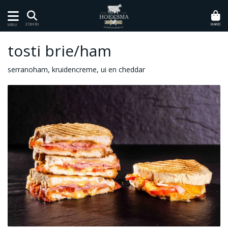
MAND
ZOEKEN
MENU
tosti brie/ham
serranoham, kruidencreme, ui en cheddar