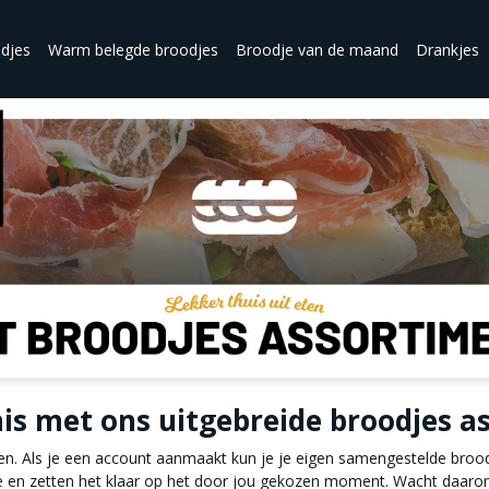
djes
Warm belegde broodjes
Broodje van de maand
Drankjes
s met ons uitgebreide broodjes a
men. Als je een account aanmaakt kun je je eigen samengestelde broo
e en zetten het klaar op het door jou gekozen moment. Wacht daarom 