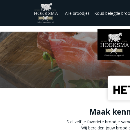
Alle broodjes
Koud belegde broo
Maak kenni
Stel zelf je favoriete broodje sa
Wij bereiden jouw broodj